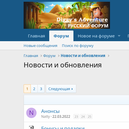
Главная
Форум
Новое на форуме
Новые сообщения
Поиск по форуму
Главная
Форум
Новости и обновления
Новости и обновления
1
2
3
Следующая
Анонсы
N
Natty
22.03.2022
23
24
25
Бонусы и подарки