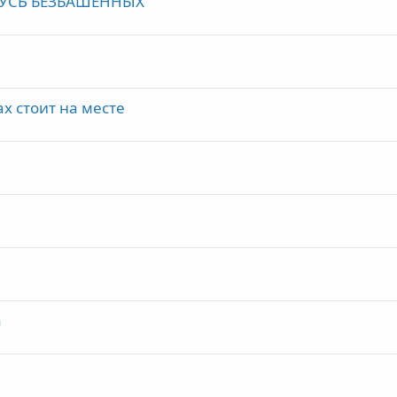
 РУСЬ БЕЗБАШЕННЫХ"
х стоит на месте
а