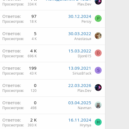
Просмотров
334 K
Plav.Dev
ж
В
Ответов
97
30.12.2024
н
P
Просмотров
18 K
Persiy
ж
В
Ответов
5
30.03.2022
н
Просмотров
4 K
Anastasья
ж
В
Ответов
4 K
15.03.2022
н
D
Просмотров
696 K
Djon615
ж
В
Ответов
199
13.09.2021
н
S
Просмотров
43 K
SiriusB1ack
ж
Ответов
0
22.03.2026
н
Просмотров
120
Plav.Dev
Ответов
0
03.04.2025
Просмотров
498
Navman
Ответов
2 K
16.11.2024
H
Просмотров
393 K
Hrynya