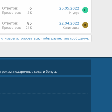
Ответов
6
25.05.2022
H
Просмотров
2 K
Hrynya
Ответов
85
22.04.2022
К
Просмотров
24 K
Капитошка
или зарегистрироваться, чтобы разместить сообщение.
 игрокам, подарочные коды и бонусы