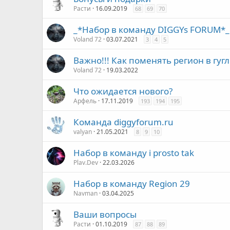
Расти
16.09.2019
68
69
70
_*Набор в команду DIGGYs FORUM*_
Voland 72
03.07.2021
3
4
5
Важно!!! Как поменять регион в гугл
Voland 72
19.03.2022
Что ожидается нового?
Арфель
17.11.2019
193
194
195
Команда diggyforum.ru
valyan
21.05.2021
8
9
10
Набор в команду i prosto tak
Plav.Dev
22.03.2026
Набор в команду Region 29
Navman
03.04.2025
Ваши вопросы
Расти
01.10.2019
87
88
89