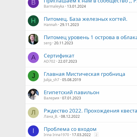
Приглашаем к нам в сообщество ,,
B
Barmaleyka
13.01.2024
Питомец. База железных когтей.
H
Hannah
29.11.2023
Питомец уровень 1 острова в облака
serg
20.11.2023
Сертификат
A
AD702
22.07.2023
Главная Мистическая гробница
J
Julija_sh7
05.08.2019
Египетский павильон
Валерия
07.01.2023
Рждество 2022. Прохождения квест
Л
Лана_В.
08.12.2022
Проблема со входом
I
Irina Irina1970
17.03.2022
2