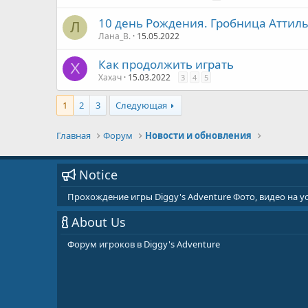
10 день Рождения. Гробница Аттил
Л
Лана_В.
15.05.2022
Как продолжить играть
Х
Хахач
15.03.2022
3
4
5
1
2
3
Следующая
Главная
Форум
Новости и обновления
Notice
Прохождение игры Diggy's Adventure Фото, видео на 
About Us
Форум игроков в Diggy's Adventure