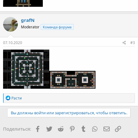
grafN
Moderator
Команда форума
07.10.2020
#3
R
Расти
e
a
c
Вы должны войти или зарегистрироваться, чтобы ответить.
t
i
o
Facebook
Twitter
Reddit
Pinterest
Tumblr
WhatsApp
E-mail
Ссылка
Поделиться:
n
s