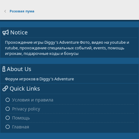
:
Розовая пума
Notice
Прохождение игры Diggy's Adventure Фото, видео на youtube и
rutube, прохождение специальных событий, events, помощь
игрокам, подарочные коды и бонусы
About Us
Форум игроков в Diggy's Adventure
Quick Links
Условия и правила
Privacy policy
Помощь
Главная