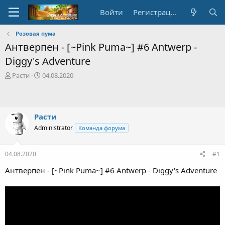
Войти
Регистрация
Розовая пума
Антверпен - [~Pink Puma~] #6 Antwerp -
Diggy's Adventure
А
Д
Расти
04.08.2020
в
а
т
т
о
а
р
с
Расти
т
о
Administrator
Команда форума
е
з
м
д
ы
а
04.08.2020
#1
н
и
Антверпен - [~Pink Puma~] #6 Antwerp - Diggy's Adventure
я