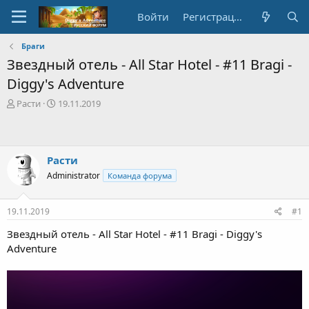
Войти
Регистрация
Браги
Звездный отель - All Star Hotel - #11 Bragi -
Diggy's Adventure
А
Д
Расти
19.11.2019
в
а
т
т
о
а
р
с
Расти
т
о
Administrator
Команда форума
е
з
м
д
ы
а
19.11.2019
#1
н
и
Звездный отель - All Star Hotel - #11 Bragi - Diggy's
я
Adventure