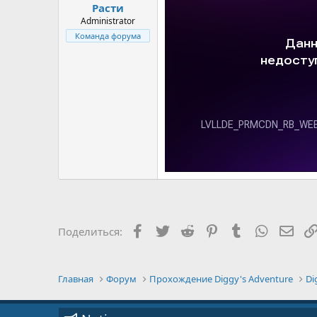
Расти
Administrator
Команда форума
Facebook
Twitter
Reddit
Pinterest
Tumblr
WhatsAp
E-ma
Поделиться:
Главная
Форум
Прохождение Diggy's Adventure
Di