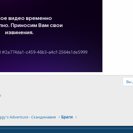
Вы 
p
il
Ссылка
ggy's Adventure - Скандинавия
Браги