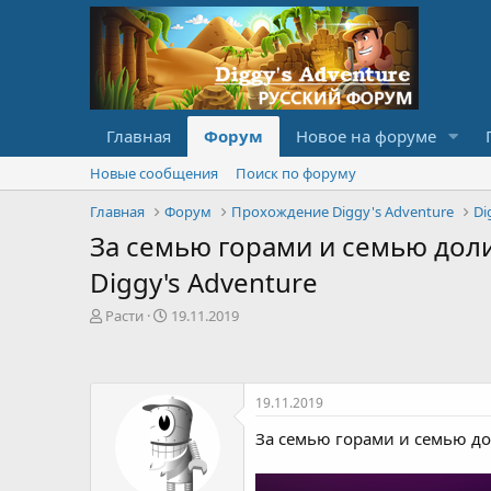
Главная
Форум
Новое на форуме
Новые сообщения
Поиск по форуму
Главная
Форум
Прохождение Diggy's Adventure
Di
За семью горами и семью долина
Diggy's Adventure
А
Д
Расти
19.11.2019
в
а
т
т
о
а
р
с
19.11.2019
т
о
е
з
За семью горами и семью доли
м
д
ы
а