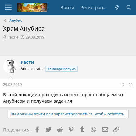
Войти
Регистрация
Анубис
Храм Анубиса
А
Д
Расти
29.08.2019
в
а
т
т
о
а
р
с
Расти
т
о
Administrator
Команда форума
е
з
м
д
ы
а
29.08.2019
#1
н
и
В этой локации проходить нечего, просто общаемся с
я
Анубисом и получаем задания
Вы должны войти или зарегистрироваться, чтобы ответить.
Facebook
Twitter
Reddit
Pinterest
Tumblr
WhatsApp
E-mail
Ссылка
Поделиться: