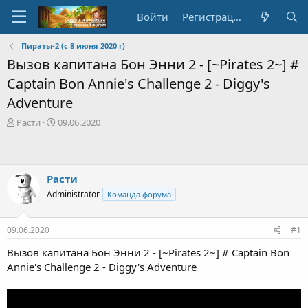
Войти
Регистрация
Пираты-2 (с 8 июня 2020 г)
Вызов капитана Бон Энни 2 - [~Pirates 2~] #
Captain Bon Annie's Challenge 2 - Diggy's
Adventure
А
Д
Расти
09.06.2020
в
а
т
т
о
а
р
с
Расти
т
о
Administrator
Команда форума
е
з
м
д
ы
а
09.06.2020
#1
н
и
Вызов капитана Бон Энни 2 - [~Pirates 2~] # Captain Bon
я
Annie's Challenge 2 - Diggy's Adventure