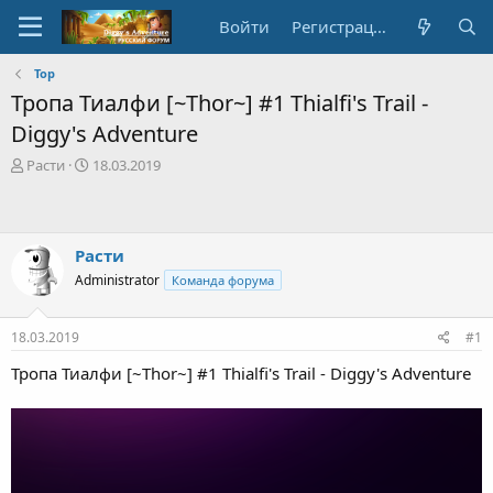
Войти
Регистрация
Тор
Тропа Тиалфи [~Thor~] #1 Thialfi's Trail -
Diggy's Adventure
А
Д
Расти
18.03.2019
в
а
т
т
о
а
р
с
Расти
т
о
Administrator
Команда форума
е
з
м
д
ы
а
18.03.2019
#1
н
и
Тропа Тиалфи [~Thor~] #1 Thialfi's Trail - Diggy's Adventure
я