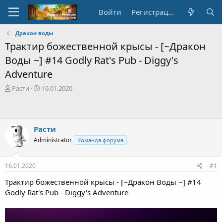
Войти
Регистрация
Дракон воды
Трактир божественной крысы - [~Дракон
Воды ~] #14 Godly Rat's Pub - Diggy's
Adventure
А
Д
Расти
16.01.2020
в
а
т
т
о
а
р
с
Расти
т
о
Administrator
Команда форума
е
з
м
д
ы
а
16.01.2020
#1
н
и
Трактир божественной крысы - [~Дракон Воды ~] #14
я
Godly Rat's Pub - Diggy's Adventure