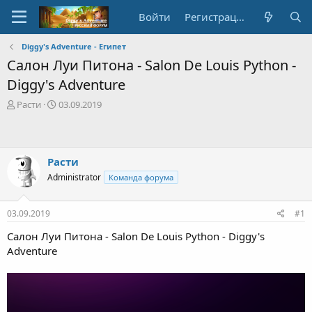
Войти
Регистрация
Diggy's Adventure - Египет
Салон Луи Питона - Salon De Louis Python -
Diggy's Adventure
А
Д
Расти
03.09.2019
в
а
т
т
о
а
р
с
Расти
т
о
Administrator
Команда форума
е
з
м
д
ы
а
03.09.2019
#1
н
и
Салон Луи Питона - Salon De Louis Python - Diggy's
я
Adventure