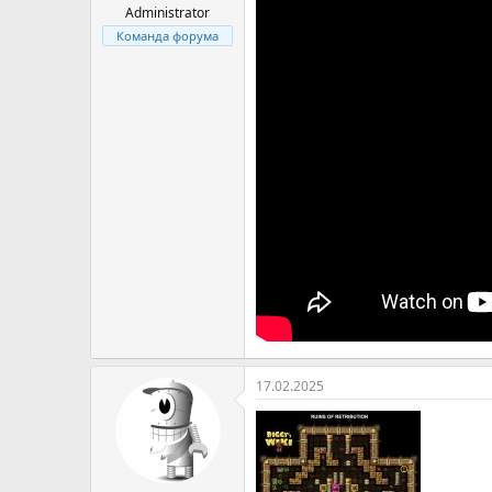
я
Administrator
Команда форума
17.02.2025