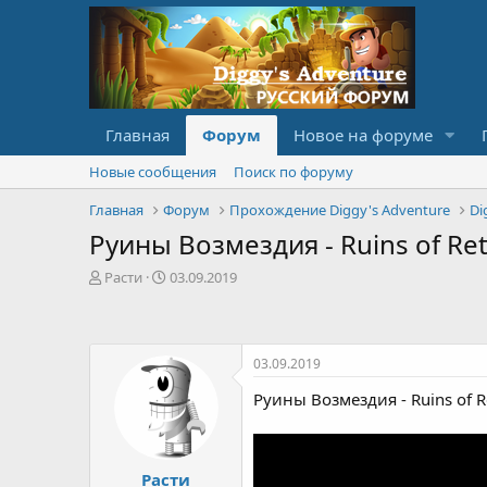
Главная
Форум
Новое на форуме
Новые сообщения
Поиск по форуму
Главная
Форум
Прохождение Diggy's Adventure
Di
Руины Возмездия - Ruins of Retr
А
Д
Расти
03.09.2019
в
а
т
т
о
а
р
с
03.09.2019
т
о
е
з
Руины Возмездия - Ruins of Ret
м
д
ы
а
н
и
Расти