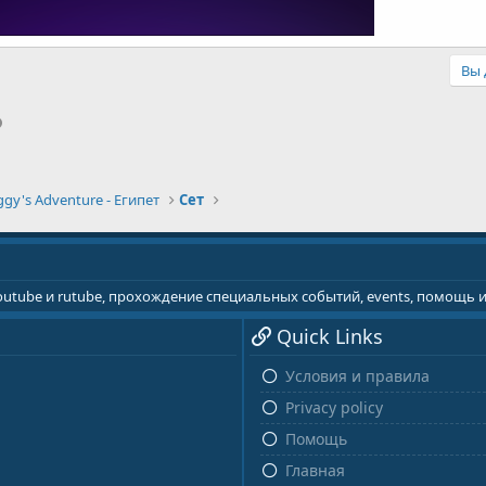
Вы 
p
il
Ссылка
ggy's Adventure - Египет
Сет
youtube и rutube, прохождение специальных событий, events, помощь
Quick Links
Условия и правила
Privacy policy
Помощь
Главная