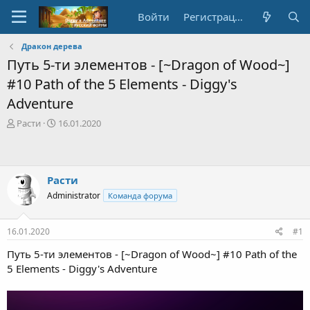
Войти
Регистрация
Дракон дерева
Путь 5-ти элементов - [~Dragon of Wood~]
#10 Path of the 5 Elements - Diggy's
Adventure
А
Д
Расти
16.01.2020
в
а
т
т
о
а
р
с
Расти
т
о
Administrator
Команда форума
е
з
м
д
ы
а
16.01.2020
#1
н
и
Путь 5-ти элементов - [~Dragon of Wood~] #10 Path of the
я
5 Elements - Diggy's Adventure