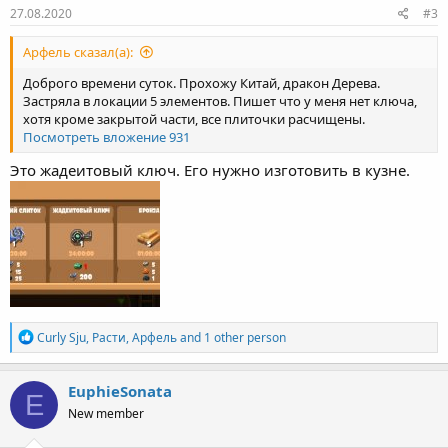
27.08.2020
#3
Арфель сказал(а):
Доброго времени суток. Прохожу Китай, дракон Дерева.
Застряла в локации 5 элементов. Пишет что у меня нет ключа,
хотя кроме закрытой части, все плиточки расчищены.
Посмотреть вложение 931
Это жадеитовый ключ. Его нужно изготовить в кузне.
R
Curly Sju
,
Расти
,
Арфель
and 1 other person
e
a
c
EuphieSonata
E
t
New member
i
o
n