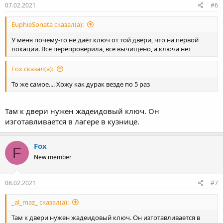
07.02.2021
#6
EuphieSonata сказал(а):
У меня почему-то не даёт ключ от той двери, что на первой
локации. Все перепроверила, все вычищено, а ключа нет
Fox сказал(а):
То же самое.... Хожу как дурак везде по 5 раз
Там к двери нужен жадеидовый ключ. Он
изготавливается в лагере в кузнице.
Fox
F
New member
08.02.2021
#7
_al_maz_ сказал(а):
Там к двери нужен жадеидовый ключ. Он изготавливается в