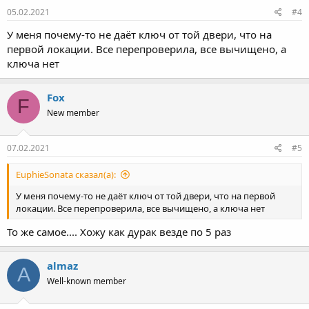
s
05.02.2021
#4
:
У меня почему-то не даёт ключ от той двери, что на
первой локации. Все перепроверила, все вычищено, а
ключа нет
Fox
F
New member
07.02.2021
#5
EuphieSonata сказал(а):
У меня почему-то не даёт ключ от той двери, что на первой
локации. Все перепроверила, все вычищено, а ключа нет
То же самое.... Хожу как дурак везде по 5 раз
almaz
A
Well-known member