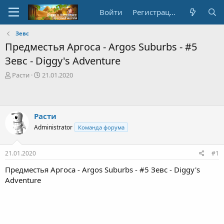
Войти
Регистрация
Зевс
Предместья Аргоса - Argos Suburbs - #5
Зевс - Diggy's Adventure
А
Д
Расти
21.01.2020
в
а
т
т
о
а
р
с
Расти
т
о
Administrator
Команда форума
е
з
м
д
ы
а
21.01.2020
#1
н
и
Предместья Аргоса - Argos Suburbs - #5 Зевс - Diggy's
я
Adventure