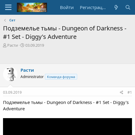
Войти
Регистрация
Сет
Подземелье тьмы - Dungeon of Darkness -
#1 Set - Diggy's Adventure
А
Д
Расти
03.09.2019
в
а
т
т
о
а
р
с
Расти
т
о
Administrator
Команда форума
е
з
м
д
ы
а
03.09.2019
#1
н
и
Подземелье тьмы - Dungeon of Darkness - #1 Set - Diggy's
я
Adventure