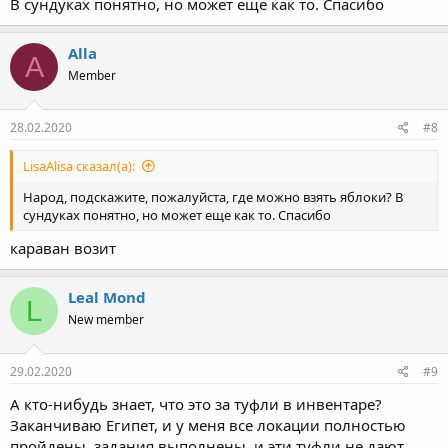
В сундуках понятно, но может еще как то. Спасибо
Alla
A
Member
28.02.2020
#8
LisaAlisa сказал(а):
Народ, подскажите, пожалуйста, где можно взять яблоки? В
сундуках понятно, но может еще как то. Спасибо
караван возит
Leal Mond
L
New member
29.02.2020
#9
А кто-нибудь знает, что это за туфли в инвентаре?
Заканчиваю Египет, и у меня все локации полностью
пройдены, задания выполнены, и эти туфли не дают