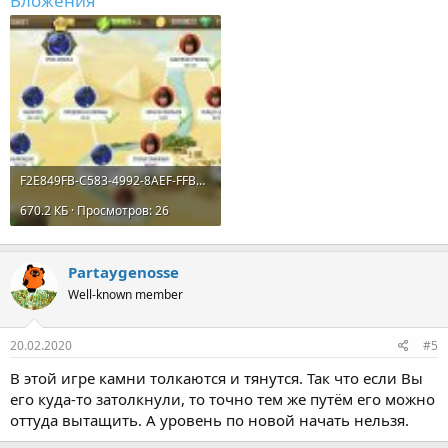
Вложения
F2E849FB-C583-4992-8AEF-FFB6EAE196FB.jpeg
670.2 КБ · Просмотров: 26
Partaygenosse
Well-known member
20.02.2020
#5
В этой игре камни толкаются и тянутся. Так что если Вы
его куда-то затолкнули, то точно тем же путём его можно
оттуда вытащить. А уровень по новой начать нельзя.