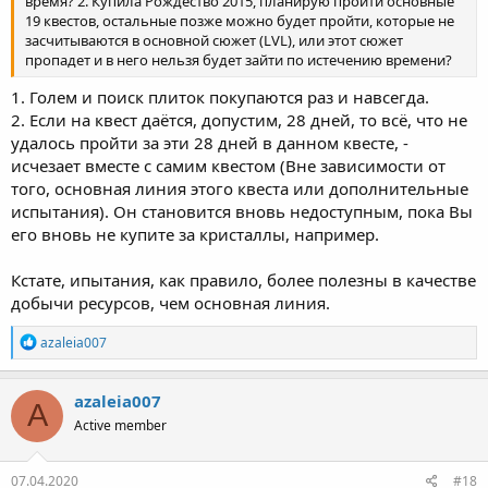
время? 2. Купила Рождество 2015, планирую пройти основные
19 квестов, остальные позже можно будет пройти, которые не
засчитываются в основной сюжет (LVL), или этот сюжет
пропадет и в него нельзя будет зайти по истечению времени?
1. Голем и поиск плиток покупаются раз и навсегда.
2. Если на квест даётся, допустим, 28 дней, то всё, что не
удалось пройти за эти 28 дней в данном квесте, -
исчезает вместе с самим квестом (Вне зависимости от
того, основная линия этого квеста или дополнительные
испытания). Он становится вновь недоступным, пока Вы
его вновь не купите за кристаллы, например.
Кстате, ипытания, как правило, более полезны в качестве
добычи ресурсов, чем основная линия.
R
azaleia007
e
a
c
azaleia007
A
t
Active member
i
o
n
s
07.04.2020
#18