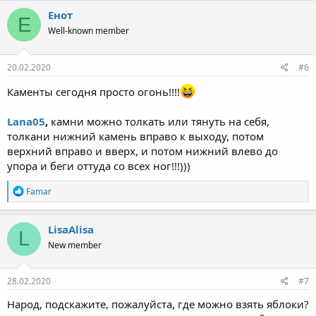
Енот
Е
Well-known member
20.02.2020
#6
Каменты сегодня просто огонь!!!!
Lana05
,
камни можно толкать или тянуть на себя,
толкани нижний камень вправо к выходу, потом
верхний вправо и вверх, и потом нижний влево до
упора и беги оттуда со всех ног!!!)))
R
Famar
e
a
c
LisaAlisa
L
t
New member
i
o
n
s
28.02.2020
#7
:
Народ, подскажите, пожалуйста, где можно взять яблоки?