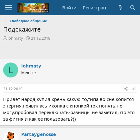
Войти
Регистрация
Свободное общение
Подскажите
А
Д
lohmaty
21.12.2019
в
а
т
т
о
а
р
с
lohmaty
т
о
L
е
з
Member
м
д
ы
а
н
21.12.2019
#1
и
Привет народ,купил хрень какую то,типа во сне копится
я
энергия,появилась иконка с кнопкой,ток понять не
могу,пробовал переключать-разницы не заметил,что это
за фигня и как ее пользовать?))
Partaygenosse