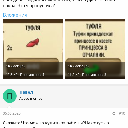
покоя. Что я пропустила?
Вложения
Снимок.JPG
Снимок2.JPG
13.6 КБ · Просмотров: 4
16.3 КБ · Просмотров: 3
Павел
П
Active member
06.03.2020
#10
Скажите.Что можно купить за рубины?Нахожусь в