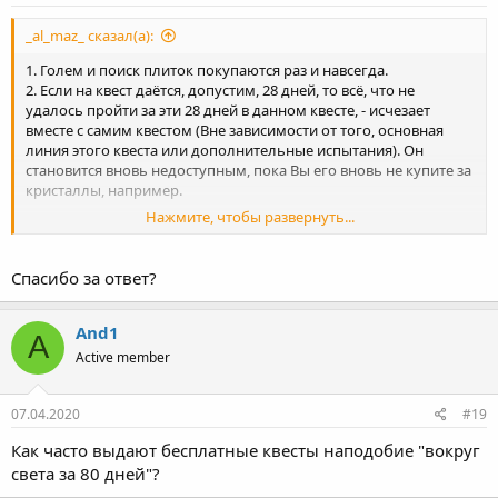
:
_al_maz_ сказал(а):
1. Голем и поиск плиток покупаются раз и навсегда.
2. Если на квест даётся, допустим, 28 дней, то всё, что не
удалось пройти за эти 28 дней в данном квесте, - исчезает
вместе с самим квестом (Вне зависимости от того, основная
линия этого квеста или дополнительные испытания). Он
становится вновь недоступным, пока Вы его вновь не купите за
кристаллы, например.
Нажмите, чтобы развернуть...
Кстате, ипытания, как правило, более полезны в качестве
добычи ресурсов, чем основная линия.
Спасибо за ответ?
And1
A
Active member
07.04.2020
#19
Как часто выдают бесплатные квесты наподобие "вокруг
света за 80 дней"?