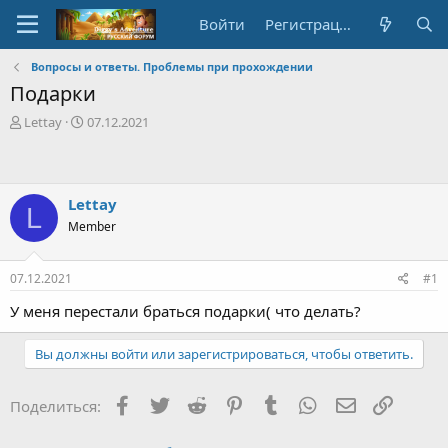
Войти
Регистрация
Вопросы и ответы. Проблемы при прохождении
Подарки
А
Д
Lettay
07.12.2021
в
а
т
т
о
а
р
с
Lettay
L
т
о
Member
е
з
м
д
ы
а
07.12.2021
#1
н
и
У меня перестали браться подарки( что делать?
я
Вы должны войти или зарегистрироваться, чтобы ответить.
Facebook
Twitter
Reddit
Pinterest
Tumblr
WhatsApp
E-mail
Ссылка
Поделиться: