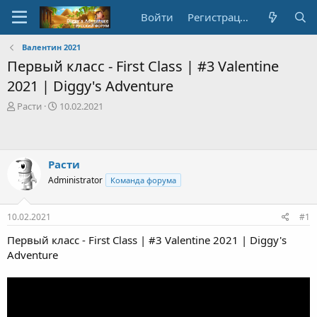
Войти
Регистрация
Валентин 2021
Первый класс - First Class | #3 Valentine
2021 | Diggy's Adventure
А
Д
Расти
10.02.2021
в
а
т
т
о
а
р
с
Расти
т
о
Administrator
Команда форума
е
з
м
д
ы
а
10.02.2021
#1
н
и
Первый класс - First Class | #3 Valentine 2021 | Diggy's
я
Adventure