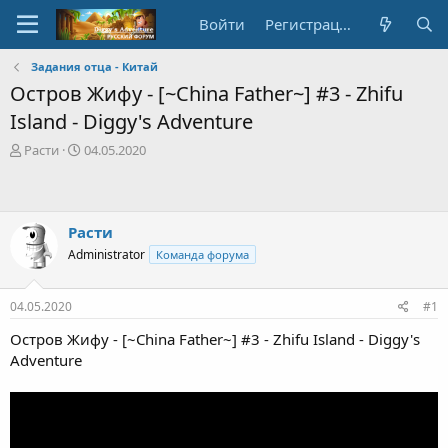
Войти
Регистрация
Задания отца - Китай
Остров Жифу - [~China Father~] #3 - Zhifu
Island - Diggy's Adventure
А
Д
Расти
04.05.2020
в
а
т
т
о
а
р
с
Расти
т
о
Administrator
Команда форума
е
з
м
д
ы
а
04.05.2020
#1
н
и
Остров Жифу - [~China Father~] #3 - Zhifu Island - Diggy's
я
Adventure