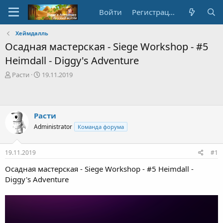
Войти
Регистрация
Хеймдалль
Осадная мастерская - Siege Workshop - #5
Heimdall - Diggy's Adventure
А
Д
Расти
19.11.2019
в
а
т
т
о
а
р
с
Расти
т
о
Administrator
Команда форума
е
з
м
д
ы
а
19.11.2019
#1
н
и
Осадная мастерская - Siege Workshop - #5 Heimdall -
я
Diggy's Adventure