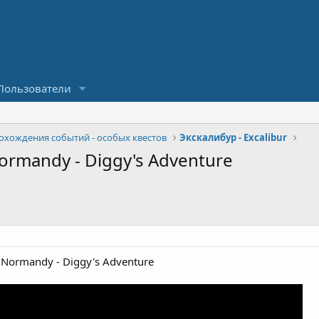
Пользователи
охождения событий - особых квестов
Экскалибур - Excalibur
ormandy - Diggy's Adventure
 Normandy - Diggy's Adventure