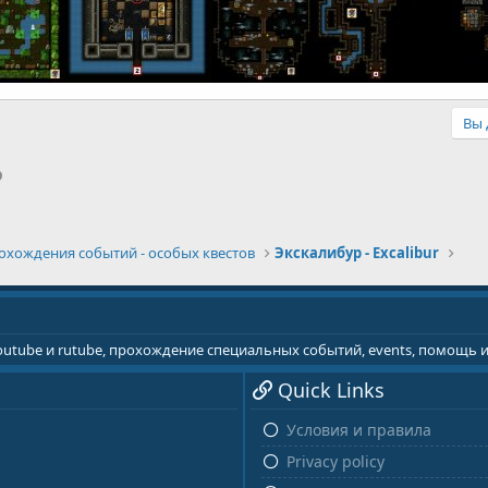
Вы 
p
il
Ссылка
охождения событий - особых квестов
Экскалибур - Excalibur
youtube и rutube, прохождение специальных событий, events, помощь
Quick Links
Условия и правила
Privacy policy