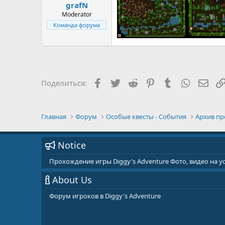
grafN
Moderator
Команда форума
Facebook
Twitter
Reddit
Pinterest
Tumblr
WhatsAp
E-ma
Поделиться:
Главная
Форум
Особые квесты - События
Архив пр
Notice
Прохождение игры Diggy's Adventure Фото, видео на 
About Us
Форум игроков в Diggy's Adventure