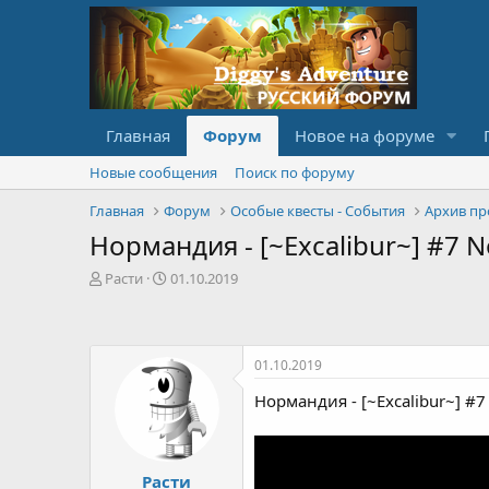
Главная
Форум
Новое на форуме
Новые сообщения
Поиск по форуму
Главная
Форум
Особые квесты - События
Архив пр
Нормандия - [~Excalibur~] #7 N
А
Д
Расти
01.10.2019
в
а
т
т
о
а
р
с
01.10.2019
т
о
е
з
Нормандия - [~Excalibur~] #7
м
д
ы
а
н
и
Расти