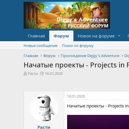
Главная
Форум
Новое на форуме
Новые сообщения
Поиск по форуму
Главная
Форум
Прохождение Diggy's Adventure
Di
Начатые проекты - Projects in P
А
Д
Расти
16.01.2020
в
а
т
т
о
а
р
с
16.01.2020
т
о
е
з
Начатые проекты - Projects in
м
д
ы
а
н
и
Расти