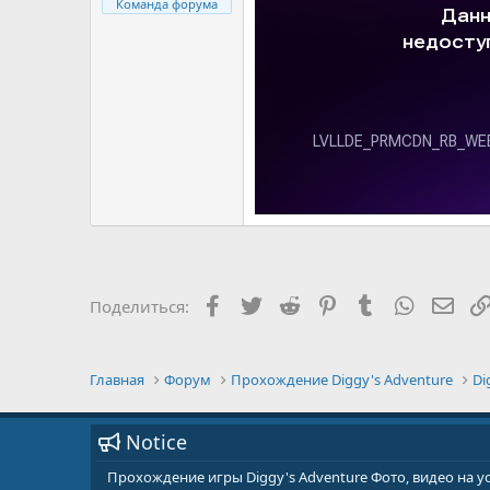
Команда форума
Facebook
Twitter
Reddit
Pinterest
Tumblr
WhatsAp
E-ma
Поделиться:
Главная
Форум
Прохождение Diggy's Adventure
Di
Notice
Прохождение игры Diggy's Adventure Фото, видео на 