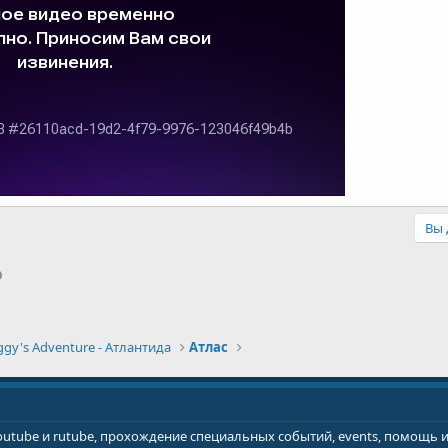
Вы 
p
il
Ссылка
ggy's Adventure - Атлантида
Атлас
youtube и rutube, прохождение специальных событий, events, помощь