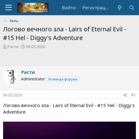
Войти
Регистрация
Хель
Логово вечного зла - Lairs of Eternal Evil -
#15 Hel - Diggy's Adventure
А
Д
Расти
06.05.2020
в
а
т
т
о
а
р
с
Расти
т
о
Administrator
Команда форума
е
з
м
д
ы
а
06.05.2020
#1
н
и
Логово вечного зла - Lairs of Eternal Evil - #15 Hel - Diggy's
я
Adventure