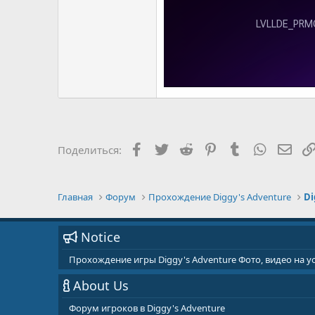
Facebook
Twitter
Reddit
Pinterest
Tumblr
WhatsAp
E-ma
Поделиться:
Главная
Форум
Прохождение Diggy's Adventure
Di
Notice
Прохождение игры Diggy's Adventure Фото, видео на 
About Us
Форум игроков в Diggy's Adventure