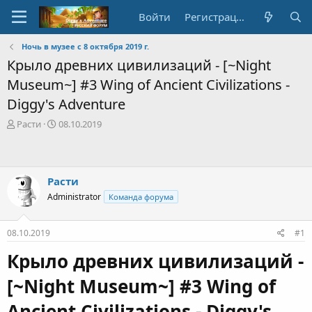
Войти
Регистрация
Ночь в музее с 8 октября 2019 г.
Крыло древних цивилизаций - [~Night
Museum~] #3 Wing of Ancient Civilizations -
Diggy's Adventure
А
Д
Расти
08.10.2019
в
а
т
т
о
а
р
с
Расти
т
о
Administrator
Команда форума
е
з
м
д
ы
а
08.10.2019
#1
н
и
Крыло древних цивилизаций -
я
[~Night Museum~] #3 Wing of
Ancient Civilizations - Diggy's