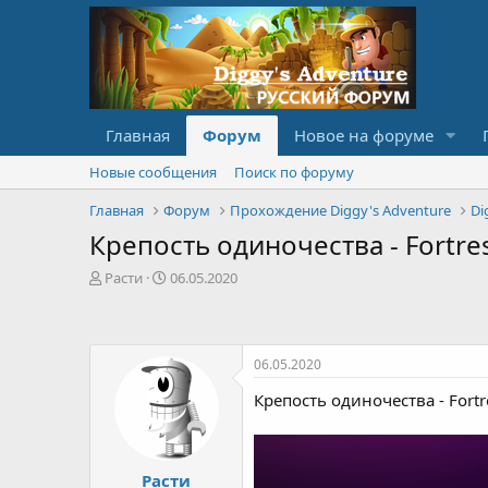
Главная
Форум
Новое на форуме
Новые сообщения
Поиск по форуму
Главная
Форум
Прохождение Diggy's Adventure
Di
Крепость одиночества - Fortress
А
Д
Расти
06.05.2020
в
а
т
т
о
а
р
с
06.05.2020
т
о
е
з
Крепость одиночества - Fortre
м
д
ы
а
н
и
Расти