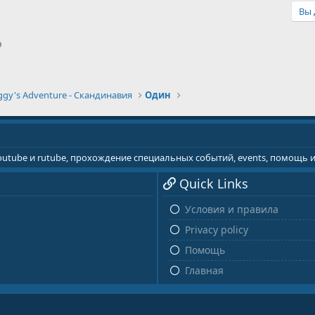
Вы 
p
il
Ссылка
ggy's Adventure - Скандинавия
Один
youtube и rutube, прохождение специальных событий, events, помощь
Quick Links
Условия и правила
Privacy policy
Помощь
Главная