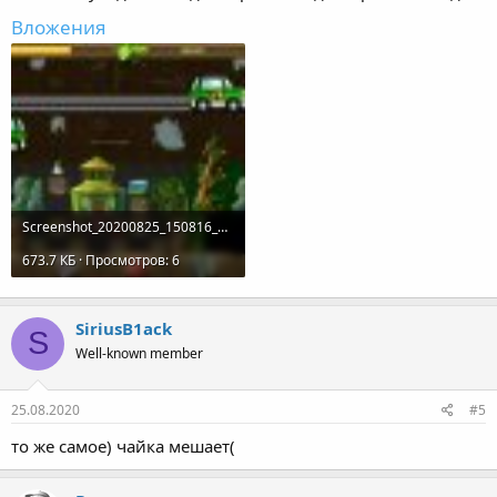
Вложения
Screenshot_20200825_150816_air.com.pixelfederation.diggy.jpg
673.7 КБ · Просмотров: 6
SiriusB1ack
S
Well-known member
25.08.2020
#5
то же самое) чайка мешает(