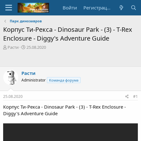
Войти
Регистрация
Парк динозавров
Корпус Ти-Рекса - Dinosaur Park - (3) - T-Rex
Enclosure - Diggy's Adventure Guide
А
Д
Расти
25.08.2020
в
а
т
т
о
а
р
с
Расти
т
о
Administrator
Команда форума
е
з
м
д
ы
а
25.08.2020
#1
н
и
Корпус Ти-Рекса - Dinosaur Park - (3) - T-Rex Enclosure -
я
Diggy's Adventure Guide