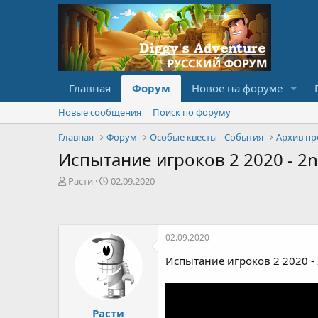
Главная
Форум
Новое на форуме
Новые сообщения
Поиск по форуму
Главная
Форум
Особые квесты - События
Архив пр
Испытание игроков 2 2020 - 2nd 
А
Д
Расти
02.09.2020
в
а
т
т
о
а
р
с
02.09.2020
т
о
е
з
Испытание игроков 2 2020 - 2n
м
д
ы
а
н
и
Расти