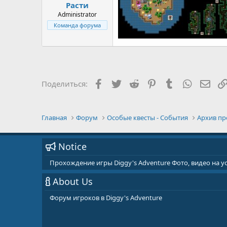
Расти
Administrator
Команда форума
Facebook
Twitter
Reddit
Pinterest
Tumblr
WhatsAp
E-ma
Поделиться:
Главная
Форум
Особые квесты - События
Архив пр
Notice
Прохождение игры Diggy's Adventure Фото, видео на 
About Us
Форум игроков в Diggy's Adventure