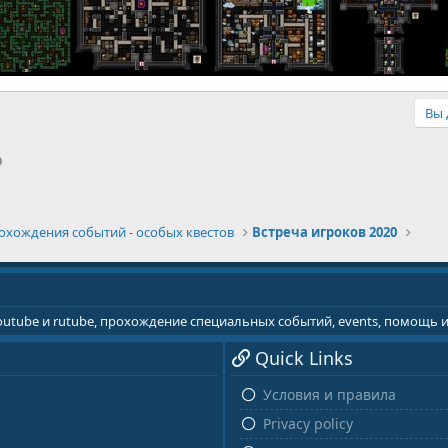
Вы 
p
il
Ссылка
охождения событий - особых квестов
Встреча игроков 2020
youtube и rutube, прохождение специальных событий, events, помощь
Quick Links
Условия и правила
Privacy policy