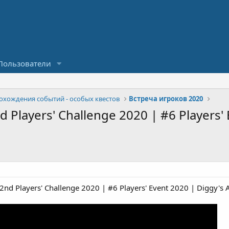
Пользователи
охождения событий - особых квестов
Встреча игроков 2020
Players' Challenge 2020 | #6 Players' 
d Players' Challenge 2020 | #6 Players' Event 2020 | Diggy's 