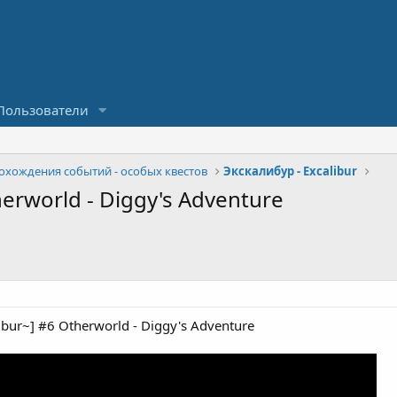
Пользователи
охождения событий - особых квестов
Экскалибур - Excalibur
herworld - Diggy's Adventure
bur~] #6 Otherworld - Diggy's Adventure