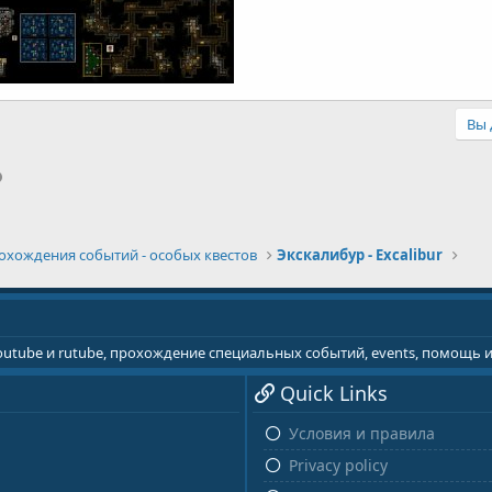
Вы 
p
il
Ссылка
охождения событий - особых квестов
Экскалибур - Excalibur
youtube и rutube, прохождение специальных событий, events, помощь
Quick Links
Условия и правила
Privacy policy