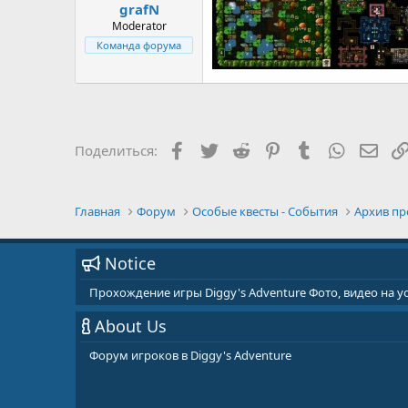
grafN
Moderator
Команда форума
Facebook
Twitter
Reddit
Pinterest
Tumblr
WhatsAp
E-ma
Поделиться:
Главная
Форум
Особые квесты - События
Архив пр
Notice
Прохождение игры Diggy's Adventure Фото, видео на 
About Us
Форум игроков в Diggy's Adventure