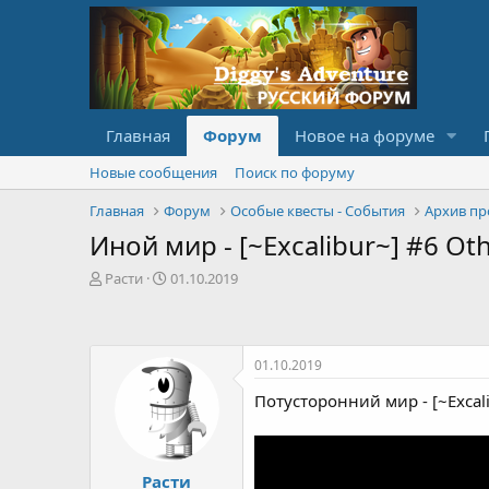
Главная
Форум
Новое на форуме
Новые сообщения
Поиск по форуму
Главная
Форум
Особые квесты - События
Архив пр
Иной мир - [~Excalibur~] #6 Ot
А
Д
Расти
01.10.2019
в
а
т
т
о
а
р
с
01.10.2019
т
о
е
з
Потусторонний мир - [~Excali
м
д
ы
а
н
и
Расти