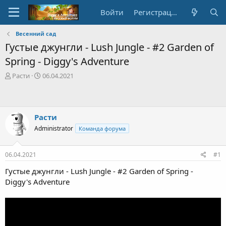
Войти
Регистрация
Весенний сад
Густые джунгли - Lush Jungle - #2 Garden of
Spring - Diggy's Adventure
А
Д
Расти
06.04.2021
в
а
т
т
о
а
р
с
Расти
т
о
Administrator
Команда форума
е
з
м
д
ы
а
06.04.2021
#1
н
и
Густые джунгли - Lush Jungle - #2 Garden of Spring -
я
Diggy's Adventure