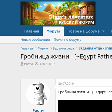
Главная
Форум
Новое на форуме
Новые сообщения
Поиск по форуму
Главная
Форум
Задания отца
Задания отца - Еги
Гробница жизни - [~Egypt Father
А
Д
Расти
30.07.2019
в
а
т
т
о
а
р
с
30.07.2019
т
о
е
з
Гробница жизни - [~Egypt Fath
м
д
ы
а
н
и
Расти