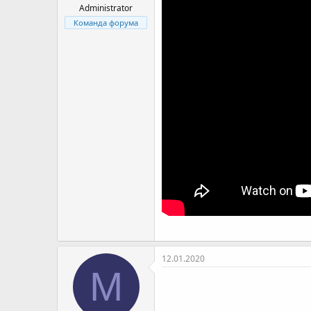
я
Administrator
Команда форума
12.01.2020
M