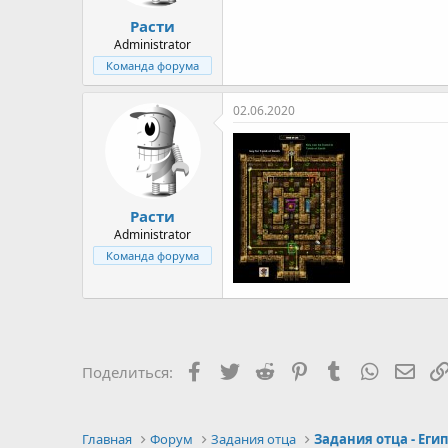
Расти
Administrator
Команда форума
02.06.2020
Расти
Administrator
Команда форума
Facebook
Twitter
Reddit
Pinterest
Tumblr
WhatsAp
E-ma
Поделиться:
Главная
Форум
Задания отца
Задания отца - Еги