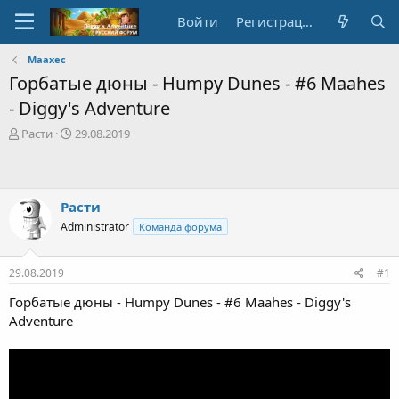
Войти
Регистрация
Маахес
Горбатые дюны - Humpy Dunes - #6 Maahes
- Diggy's Adventure
А
Д
Расти
29.08.2019
в
а
т
т
о
а
р
с
Расти
т
о
Administrator
Команда форума
е
з
м
д
ы
а
29.08.2019
#1
н
и
Горбатые дюны - Humpy Dunes - #6 Maahes - Diggy's
я
Adventure