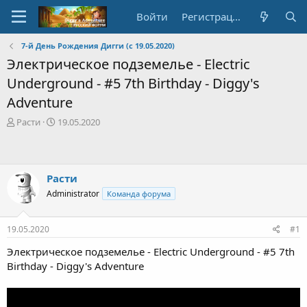
Войти
Регистрация
7-й День Рождения Дигги (с 19.05.2020)
Электрическое подземелье - Electric
Underground - #5 7th Birthday - Diggy's
Adventure
А
Д
Расти
19.05.2020
в
а
т
т
о
а
р
с
Расти
т
о
Administrator
Команда форума
е
з
м
д
ы
а
19.05.2020
#1
н
и
Электрическое подземелье - Electric Underground - #5 7th
я
Birthday - Diggy's Adventure