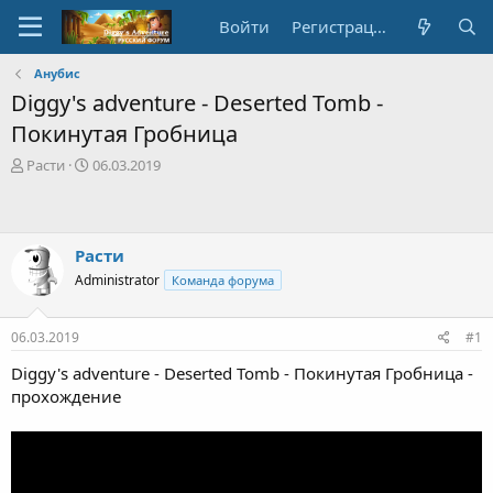
Войти
Регистрация
Анубис
Diggy's adventure - Deserted Tomb -
Покинутая Гробница
А
Д
Расти
06.03.2019
в
а
т
т
о
а
р
с
Расти
т
о
Administrator
Команда форума
е
з
м
д
ы
а
06.03.2019
#1
н
и
Diggy's adventure - Deserted Tomb - Покинутая Гробница -
я
прохождение