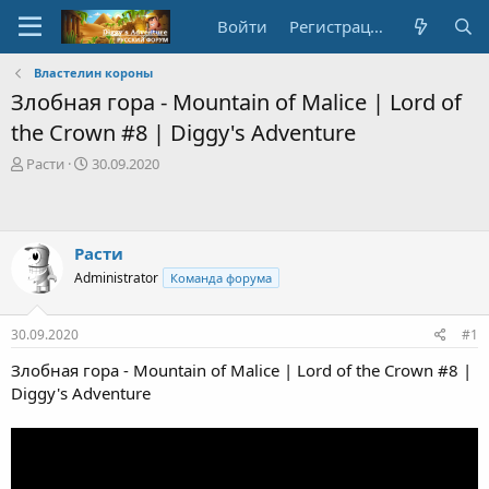
Войти
Регистрация
Властелин короны
Злобная гора - Mountain of Malice | Lord of
the Crown #8 | Diggy's Adventure
А
Д
Расти
30.09.2020
в
а
т
т
о
а
р
с
Расти
т
о
Administrator
Команда форума
е
з
м
д
ы
а
30.09.2020
#1
н
и
Злобная гора - Mountain of Malice | Lord of the Crown #8 |
я
Diggy's Adventure