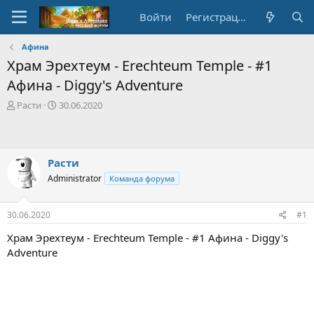
Войти
Регистрация
Афина
Храм Эрехтеум - Erechteum Temple - #1
Афина - Diggy's Adventure
А
Д
Расти
30.06.2020
в
а
т
т
о
а
р
с
Расти
т
о
Administrator
Команда форума
е
з
м
д
ы
а
30.06.2020
#1
н
и
Храм Эрехтеум - Erechteum Temple - #1 Афина - Diggy's
я
Adventure