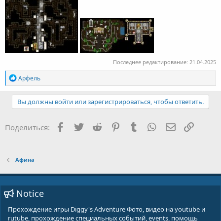
Последнее редактирование:
21.04.2025
R
Арфель
e
a
c
Вы должны войти или зарегистрироваться, чтобы ответить.
t
i
o
Facebook
Twitter
Reddit
Pinterest
Tumblr
WhatsApp
E-mail
Ссылка
Поделиться:
n
s
:
Афина
Notice
Прохождение игры Diggy's Adventure Фото, видео на youtube и
rutube, прохождение специальных событий, events, помощь