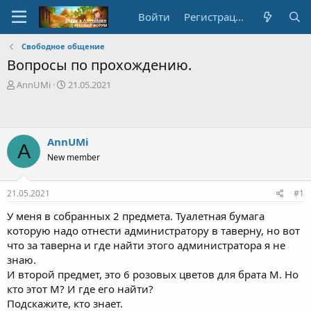
Войти
Регистрация
Свободное общение
Вопросы по прохождению.
А
Д
AnnUMi
21.05.2021
в
а
т
т
о
а
р
с
AnnUMi
A
т
о
New member
е
з
м
д
ы
а
21.05.2021
#1
н
и
У меня в собранных 2 предмета. Туалетная бумага
я
которую надо отнести администратору в таверну, но вот
что за таверна и где найти этого администратора я не
знаю.
И второй предмет, это 6 розовых цветов для брата М. Но
кто этот М? И где его найти?
Подскажите, кто знает.