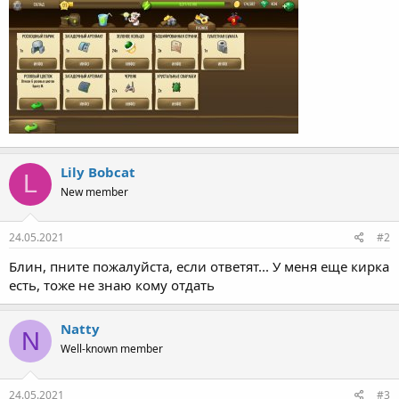
Lily Bobcat
L
New member
24.05.2021
#2
Блин, пните пожалуйста, если ответят... У меня еще кирка
есть, тоже не знаю кому отдать
Natty
N
Well-known member
24.05.2021
#3