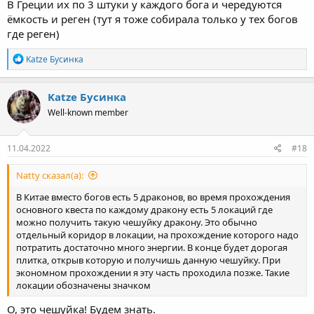
В Греции их по 3 штуки у каждого бога и чередуются
ёмкость и реген (тут я тоже собирала только у тех богов
где реген)
R
Katze Бусинка
e
a
c
Katze Бусинка
t
Well-known member
i
o
n
s
11.04.2022
#18
:
Natty сказал(а):
В Китае вместо богов есть 5 драконов, во время прохождения
основного квеста по каждому дракону есть 5 локаций где
можно получить такую чешуйку дракону. Это обычно
отдельный коридор в локации, на прохождение которого надо
потратить достаточно много энергии. В конце будет дорогая
плитка, открыв которую и получишь данную чешуйку. При
экономном прохождении я эту часть проходила позже. Такие
локации обозначены значком
О, это чешуйка! Будем знать.