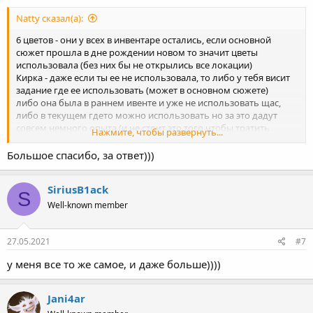
Natty сказал(а):
6 цветов - они у всех в инвентаре остались, если основной
сюжет прошла в дне рождении новом то значит цветы
использовала (без них бы не открылись все локации)
Кирка - даже если ты ее не использовала, то либо у тебя висит
задание где ее использовать (может в основном сюжете)
либо она была в раннем ивенте и уже не использовать щас,
либо в текущем гдето можно использовать но за это дадут
совсем немного опыта (и не стоит это того чтобы тратить
Нажмите, чтобы развернуть...
время и искать куда же ее можно использовать)
Большое спасибо, за ответ)))
Поэтому я туда даже не заглядываю
SiriusB1ack
S
Well-known member
27.05.2021
#7
у меня все то же самое, и даже больше))))
Jani4ar