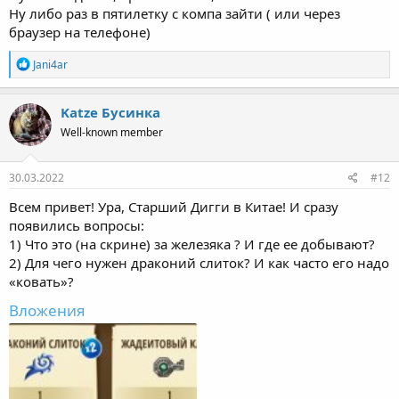
Ну либо раз в пятилетку с компа зайти ( или через
браузер на телефоне)
R
Jani4ar
e
a
c
Katze Бусинка
t
Well-known member
i
o
n
s
30.03.2022
#12
:
Всем привет! Ура, Старший Дигги в Китае! И сразу
появились вопросы:
1) Что это (на скрине) за железяка ? И где ее добывают?
2) Для чего нужен драконий слиток? И как часто его надо
«ковать»?
Вложения