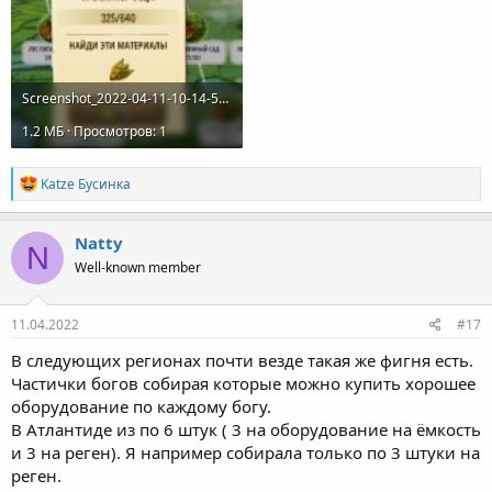
Screenshot_2022-04-11-10-14-54-807_air.com.pixelfederation.diggy.jpg
1.2 MБ · Просмотров: 1
R
Katze Бусинка
e
a
c
Natty
N
t
Well-known member
i
o
n
s
11.04.2022
#17
:
В следующих регионах почти везде такая же фигня есть.
Частички богов собирая которые можно купить хорошее
оборудование по каждому богу.
В Атлантиде из по 6 штук ( 3 на оборудование на ёмкость
и 3 на реген). Я например собирала только по 3 штуки на
реген.