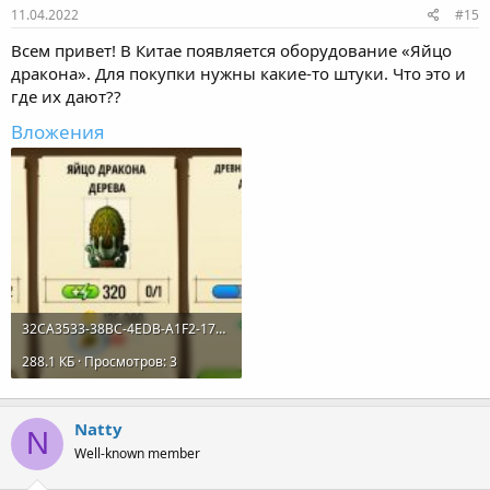
11.04.2022
#15
Всем привет! В Китае появляется оборудование «Яйцо
дракона». Для покупки нужны какие-то штуки. Что это и
где их дают??
Вложения
32CA3533-38BC-4EDB-A1F2-172C20F2AB19.jpeg
288.1 КБ · Просмотров: 3
Natty
N
Well-known member