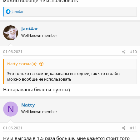
можно вообще не использовать
R
Jani4ar
e
a
c
Jani4ar
t
Well-known member
i
o
n
s
01.06.2021
#10
:
Natty сказал(а):
Это только на компе, караваны выгоднее, так что столбы
можно вообще не использовать
На караваны билеты нужны)
Natty
N
Well-known member
01.06.2021
#11
Ну и выгода в 1,5 раза больше, мне кажется стоит того