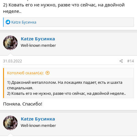
2) Ковать его не нужно, разве что сейчас, на двойной
неделе..
R
Katze Бусинка
e
a
c
Katze Бусинка
t
Well-known member
i
o
n
s
31.03.2022
#14
:
Котолюб сказал(а):
1) Драконий металлолом. На локациях падает, есть и шахта
специальная.
2) Ковать его не нужно, разве что сейчас, на двойной неделе..
Поняла. Спасибо!
Katze Бусинка
Well-known member