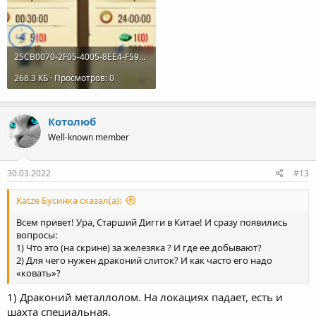
25CB0070-2F05-4005-8EE4-F5961C980809.jpeg
268.3 КБ · Просмотров: 0
Котолюб
Well-known member
30.03.2022
#13
Katze Бусинка сказал(а):
Всем привет! Ура, Старший Дигги в Китае! И сразу появились
вопросы:
1) Что это (на скрине) за железяка ? И где ее добывают?
2) Для чего нужен драконий слиток? И как часто его надо
«ковать»?
1) Драконий металлолом. На локациях падает, есть и
шахта специальная.