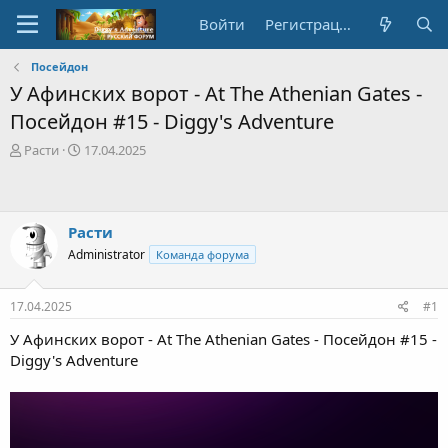
Войти
Регистрация
Посейдон
У Афинских ворот - At The Athenian Gates -
Посейдон #15 - Diggy's Adventure
А
Д
Расти
17.04.2025
в
а
т
т
о
а
р
с
Расти
т
о
Administrator
Команда форума
е
з
м
д
ы
а
17.04.2025
#1
н
и
У Афинских ворот - At The Athenian Gates - Посейдон #15 -
я
Diggy's Adventure