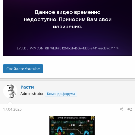
Спойлер:
Youtube
Расти
Administrator
Команда форума
17.04.2025
#2