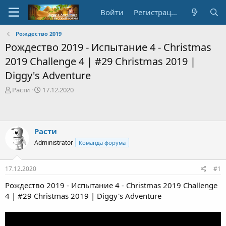
Войти
Регистрация
Рождество 2019
Рождество 2019 - Испытание 4 - Christmas
2019 Challenge 4 | #29 Christmas 2019 |
Diggy's Adventure
А
Д
Расти
17.12.2020
в
а
т
т
о
а
р
с
Расти
т
о
Administrator
Команда форума
е
з
м
д
ы
а
17.12.2020
#1
н
и
Рождество 2019 - Испытание 4 - Christmas 2019 Challenge
я
4 | #29 Christmas 2019 | Diggy's Adventure