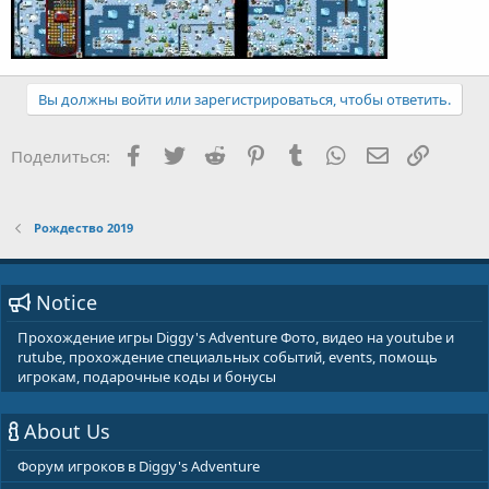
Вы должны войти или зарегистрироваться, чтобы ответить.
Facebook
Twitter
Reddit
Pinterest
Tumblr
WhatsApp
E-mail
Ссылка
Поделиться:
Рождество 2019
Notice
Прохождение игры Diggy's Adventure Фото, видео на youtube и
rutube, прохождение специальных событий, events, помощь
игрокам, подарочные коды и бонусы
About Us
Форум игроков в Diggy's Adventure