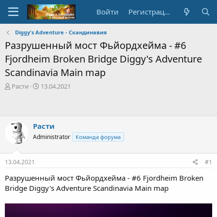
Войти
Регистрация
Diggy's Adventure - Скандинавия
Разрушенный мост Фьйордхейма - #6
Fjordheim Broken Bridge Diggy's Adventure
Scandinavia Main map
А
Д
Расти
13.04.2021
в
а
т
т
о
а
р
с
Расти
т
о
Administrator
Команда форума
е
з
м
д
ы
а
13.04.2021
#1
н
и
Разрушенный мост Фьйордхейма - #6 Fjordheim Broken
я
Bridge Diggy's Adventure Scandinavia Main map