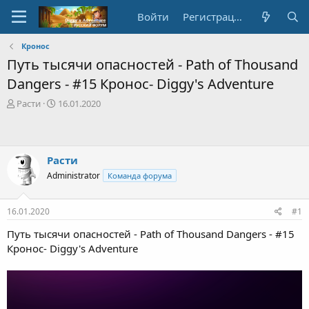
Войти
Регистрация
Кронос
Путь тысячи опасностей - Path of Thousand
Dangers - #15 Кронос- Diggy's Adventure
А
Д
Расти
16.01.2020
в
а
т
т
о
а
р
с
Расти
т
о
Administrator
Команда форума
е
з
м
д
ы
а
16.01.2020
#1
н
и
Путь тысячи опасностей - Path of Thousand Dangers - #15
я
Кронос- Diggy's Adventure