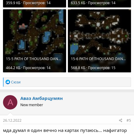
359.9 КБ · Просмотров: 14
633.5 КБ · Просмотров: 14
15-5 PATH OF THOUSAND DANGERS.jpg
15-6 PATH OF THOUSAND DANGERS.jpg
464.2 КБ · Просмотров: 14
568.8 КБ · Просмотров: 15
R
Сюзи
e
a
c
Аваз Амбарцумян
А
t
New member
i
o
n
s
26.12.2022
#5
:
мда думал я один вечно на картах путаюсь... нафигатор