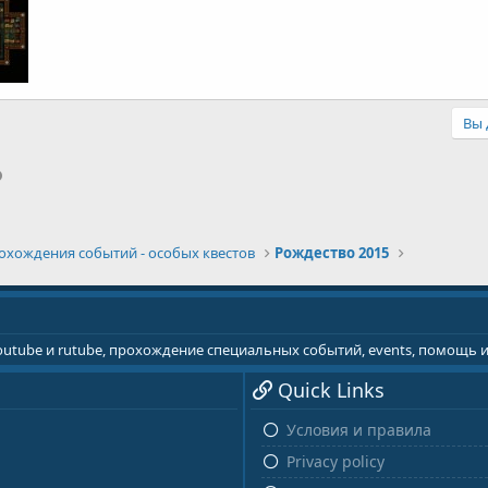
Вы 
p
il
Ссылка
охождения событий - особых квестов
Рождество 2015
youtube и rutube, прохождение специальных событий, events, помощь
Quick Links
Условия и правила
Privacy policy