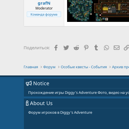
grafN
Moderator
Команда форума
Facebook
Twitter
Reddit
Pinterest
Tumblr
WhatsAp
E-ma
Поделиться:
Главная
Форум
Особые квесты - События
Архив пр
Notice
Прохождение игры Diggy's Adventure Фото, видео на 
About Us
Форум игроков в Diggy's Adventure