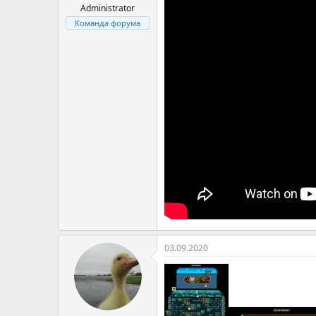
я
Administrator
Команда форума
03.09.2020