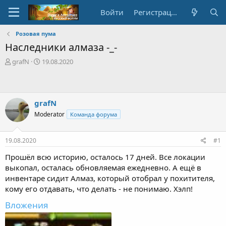
Войти
Регистрация
Розовая пума
Наследники алмаза -_-
А
Д
grafN
19.08.2020
в
а
т
т
о
а
р
с
grafN
т
о
Moderator
Команда форума
е
з
м
д
ы
а
19.08.2020
#1
н
и
Прошёл всю историю, осталось 17 дней. Все локации
я
выкопал, осталась обновляемая ежедневно. А ещё в
инвентаре сидит Алмаз, который отобрал у похитителя,
кому его отдавать, что делать - не понимаю. Хэлп!
Вложения