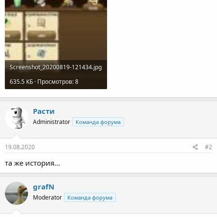
Screenshot_20200819-121434.jpg
635.5 КБ · Просмотров: 8
Расти
Administrator
Команда форума
19.08.2020
#2
та же история...
grafN
Moderator
Команда форума