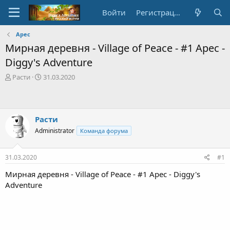
Войти
Регистрация
Арес
Мирная деревня - Village of Peace - #1 Арес -
Diggy's Adventure
А
Д
Расти
31.03.2020
в
а
т
т
о
а
р
с
Расти
т
о
Administrator
Команда форума
е
з
м
д
ы
а
31.03.2020
#1
н
и
Мирная деревня - Village of Peace - #1 Арес - Diggy's
я
Adventure