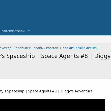
Пользователи
охождения событий - особых квестов
Космические агенты
's Spaceship | Space Agents #8 | Diggy
y's Spaceship | Space Agents #8 | Diggy's Adventure