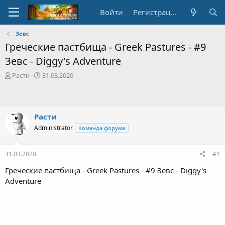
Войти
Регистрация
Зевс
Греческие пастбища - Greek Pastures - #9
Зевс - Diggy's Adventure
А
Д
Расти
31.03.2020
в
а
т
т
о
а
р
с
Расти
т
о
Administrator
Команда форума
е
з
м
д
ы
а
31.03.2020
#1
н
и
Греческие пастбища - Greek Pastures - #9 Зевс - Diggy's
я
Adventure