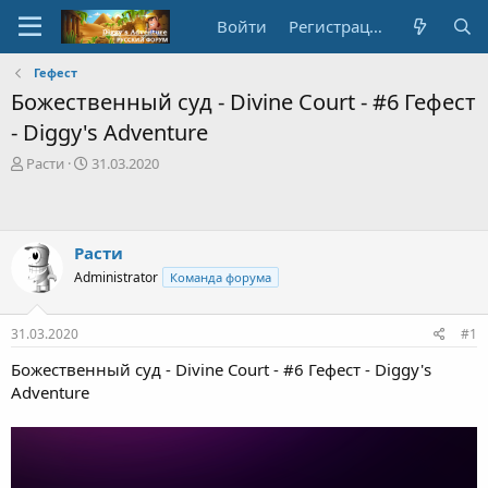
Войти
Регистрация
Гефест
Божественный суд - Divine Court - #6 Гефест
- Diggy's Adventure
А
Д
Расти
31.03.2020
в
а
т
т
о
а
р
с
Расти
т
о
Administrator
Команда форума
е
з
м
д
ы
а
31.03.2020
#1
н
и
Божественный суд - Divine Court - #6 Гефест - Diggy's
я
Adventure