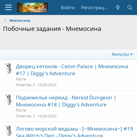
Войти
Регистрация
Мнемосина
Побочные задания - Мнемосина
Фильтры
Дворец кетонов - Ceton Palace | Мнемосина
#17 | Diggy's Adventure
Расти
Ответов
2
10.04.2025
Подземелье нереид - Nereid Dungeon |
Мнемосина #18 | Diggy's Adventure
Расти
Ответов
2
10.04.2025
Логово морской ведьмы - [~Мнемосина~] #19
Sea Witch's Den - Diggy's Adventure