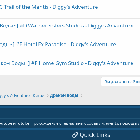
Trail of the Mantis - Diggy's Adventure
оды~] #D Warner Sisters Studios - Diggy's Adventure
ы~] #E Hotel Ex Paradise - Diggy's Adventure
он Воды~] #F Home Gym Studio - Diggy's Adventure
Вы должны войти 
ggy's Adventure - Китай
Дракон воды
youtube и rutube, прохождение специальных событий, events, помощь
Quick Links