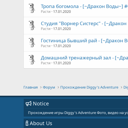
Тропа богомола - [~Дракон Воды~] #C 
Расти
17.01.2020
Студия "Ворнер Систерс" - [~Дракон В
Расти
17.01.2020
Гостиница Бывший рай - [~Дракон Вод
Расти
17.01.2020
Домашний тренажерный зал - [~Драк
Расти
17.01.2020
Главная
Форум
Прохождение Diggy's Adventure
Di
Notice
Прохождение игры Diggy's Adventure Фото, видео на 
About Us