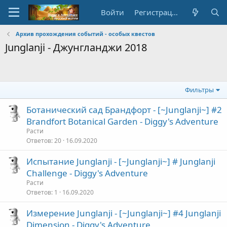
Войти
Регистрация
Архив прохождения событий - особых квестов
Junglanji - Джунгланджи 2018
Фильтры
Ботанический сад Брандфорт - [~Junglanji~] #2
Brandfort Botanical Garden - Diggy's Adventure
Расти
Ответов
20
16.09.2020
Испытание Junglanji - [~Junglanji~] # Junglanji
Challenge - Diggy's Adventure
Расти
Ответов
1
16.09.2020
Измерение Junglanji - [~Junglanji~] #4 Junglanji
Dimension - Diggy's Adventure