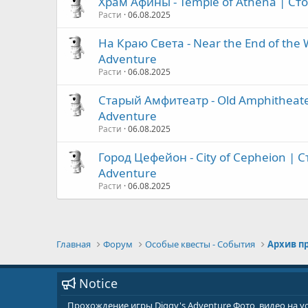
Храм Афины - Temple of Athena | Ст
Расти
06.08.2025
На Краю Света - Near the End of the
Adventure
Расти
06.08.2025
Старый Амфитеатр - Old Amphitheate
Adventure
Расти
06.08.2025
Город Цефейон - City of Cepheion | 
Adventure
Расти
06.08.2025
Главная
Форум
Особые квесты - События
Notice
Прохождение игры Diggy's Adventure Фото, видео на 