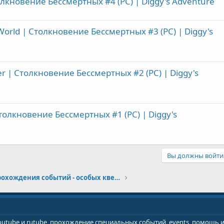
олкновение Бессмертных #4 (PC) | Diggy's Adventure
 World | Столкновение Бессмертных #3 (PC) | Diggy's
r | Столкновение Бессмертных #2 (PC) | Diggy's
Столкновение Бессмертных #1 (PC) | Diggy's
Вы должны войти 
Архив прохождения событий - особых квестов
youtube и rutube, прохождение специальных событий, events, помощь